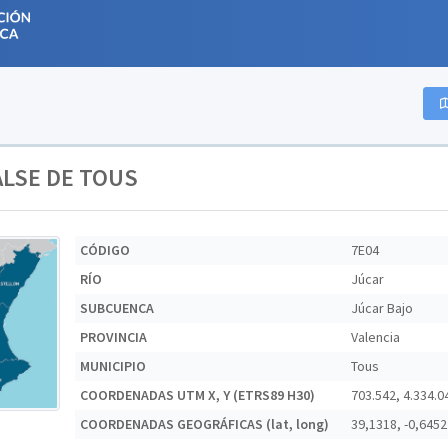
ALSE DE TOUS
CÓDIGO
7E04
RÍO
Júcar
SUBCUENCA
Júcar Bajo
PROVINCIA
Valencia
MUNICIPIO
Tous
COORDENADAS UTM X, Y (ETRS89 H30)
703.542, 4.334.0
COORDENADAS GEOGRÁFICAS (lat, long)
39,1318, -0,6452