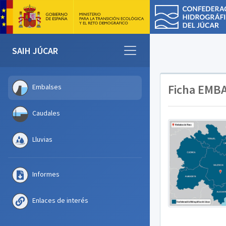
SAIH JÚCAR
Ficha EMB
Embalses
Caudales
Lluvias
Informes
Enlaces de interés