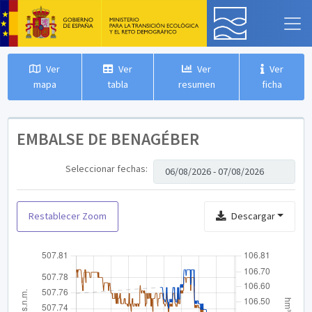
Ver
Ver
Ver
Ver
mapa
tabla
resumen
ficha
EMBALSE DE BENAGÉBER
Seleccionar fechas:
Restablecer Zoom
Descargar