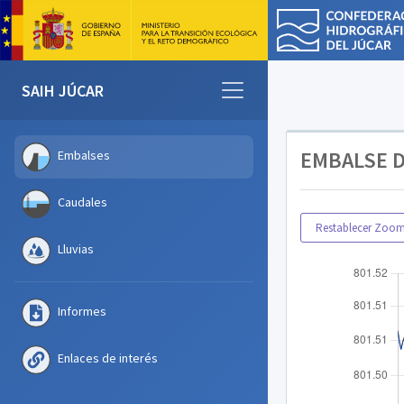
SAIH JÚCAR
EMBALSE 
Embalses
Caudales
Restablecer Zoo
Lluvias
Informes
Enlaces de interés